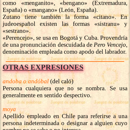
como «menganito», «bengano» (Extremadura,
España) o «mangano» (León, España).
Zutano tiene también la forma «citano». En
judeoespañol existen las formas «sistranu» y
«sestrano».
«Perencejo», se usa en Bogotá y Cuba. Provendría
de una pronunciación descuidada de
Pero Vencejo
,
denominación empleada como apodo del labrador.
OTRAS EXPRESIONES
andoba o andóbal
(del caló)
Persona cualquiera que no se nombra. Se usa
generalmente en sentido despectivo.
moya
Apellido empleado en Chile para referirse a una
persona indeterminada o designar a alguien cuyo
nombre no se sabe o no interesa.