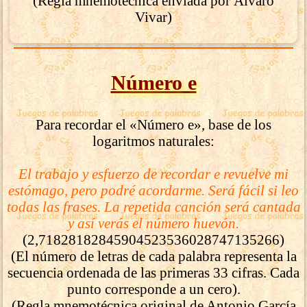
(Regla mnemotécnica enviada por Álvaro
Vivar)
Número e
Para recordar el «Número e», base de los
logaritmos naturales:
El trabajo y esfuerzo de recordar e revuelve mi
estómago, pero podré acordarme. Será fácil si leo
todas las frases. La repetida canción será cantada
y así verás el número huevón.
(2,71828182845904523536028747135266)
(El número de letras de cada palabra representa la
secuencia ordenada de las primeras 33 cifras. Cada
punto corresponde a un cero).
(Regla mnemotécnica original de Antonio García